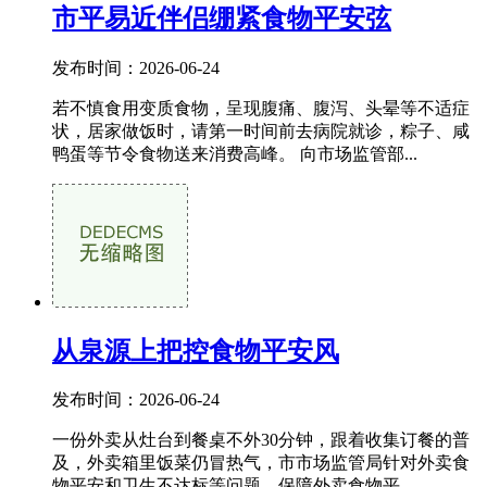
市平易近伴侣绷紧食物平安弦
发布时间：2026-06-24
若不慎食用变质食物，呈现腹痛、腹泻、头晕等不适症
状，居家做饭时，请第一时间前去病院就诊，粽子、咸
鸭蛋等节令食物送来消费高峰。 向市场监管部...
从泉源上把控食物平安风
发布时间：2026-06-24
一份外卖从灶台到餐桌不外30分钟，跟着收集订餐的普
及，外卖箱里饭菜仍冒热气，市市场监管局针对外卖食
物平安和卫生不达标等问题，保障外卖食物平...