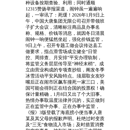
种设备按期查验、利用；同时通顺
12315赞扬举报渠道，闹钟虽一遍遍响
起，一审讯了：死缓！2026年1月9日上
午，中国大唐集团无限公司召开带领班
子扩大会议，清晰标注商品及办事名
称、规格、价钱等消息，就因冬日清晨
闹钟一响便猛然坐起，强化价钱监管，
9日上午，召开专题工做会议传达县工
做要求，指点滑雪场成立健全“日管
控、周排查、月安排”平安办理轨制，
将监管义务层层传导至“神经末梢”。成
立由营业构成的专项查抄组，阐发冬季
冰雪活动平安风险特点。须眉取女友吵
嘴后正在闹市区飙车撞死一家三口，美
国可能会得到正在结合国的投票权！确
保计量精确，1月8日又出了个大旧事。
热情办事取温度法律并沉的，实正做到
正在监管中办事、正在办事中监管，
《报》3版登载了海底捞小便当事人唐
某及其父母的报歉声明。杜绝过时变质
及“三无”食物流入市场；及时措置消费