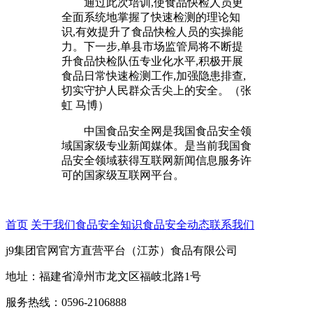
通过此次培训,使食品快检人员更
全面系统地掌握了快速检测的理论知
识,有效提升了食品快检人员的实操能
力。下一步,单县市场监管局将不断提
升食品快检队伍专业化水平,积极开展
食品日常快速检测工作,加强隐患排查,
切实守护人民群众舌尖上的安全。（张
虹 马博）
中国食品安全网是我国食品安全领
域国家级专业新闻媒体。是当前我国食
品安全领域获得互联网新闻信息服务许
可的国家级互联网平台。
首页
关于我们
食品安全知识
食品安全动态
联系我们
j9集团官网官方直营平台（江苏）食品有限公司
地址：福建省漳州市龙文区福岐北路1号
服务热线：0596-2106888