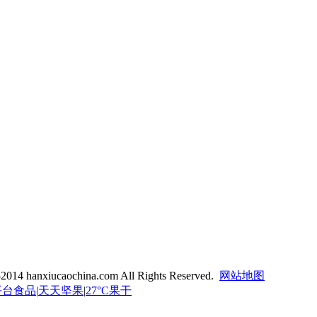
2014 hanxiucaochina.com All Rights Reserved.
网站地图
平台食品
|
天天坚果
|
27°C果干