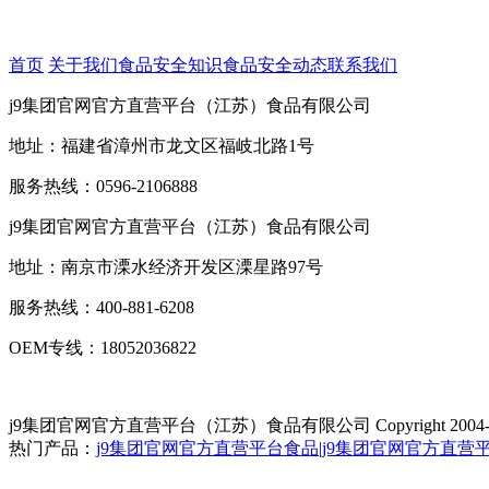
首页
关于我们
食品安全知识
食品安全动态
联系我们
j9集团官网官方直营平台（江苏）食品有限公司
地址：福建省漳州市龙文区福岐北路1号
服务热线：0596-2106888
j9集团官网官方直营平台（江苏）食品有限公司
地址：南京市溧水经济开发区溧星路97号
服务热线：400-881-6208
OEM专线：18052036822
j9集团官网官方直营平台（江苏）食品有限公司
Copyright 2004-
热门产品：
j9集团官网官方直营平台食品
|
j9集团官网官方直营