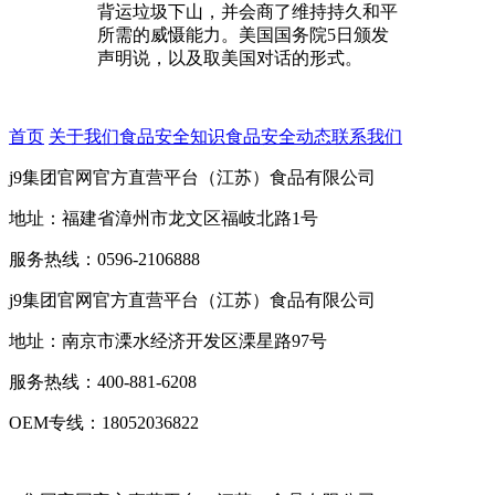
背运垃圾下山，并会商了维持持久和平
所需的威慑能力。美国国务院5日颁发
声明说，以及取美国对话的形式。
首页
关于我们
食品安全知识
食品安全动态
联系我们
j9集团官网官方直营平台（江苏）食品有限公司
地址：福建省漳州市龙文区福岐北路1号
服务热线：0596-2106888
j9集团官网官方直营平台（江苏）食品有限公司
地址：南京市溧水经济开发区溧星路97号
服务热线：400-881-6208
OEM专线：18052036822