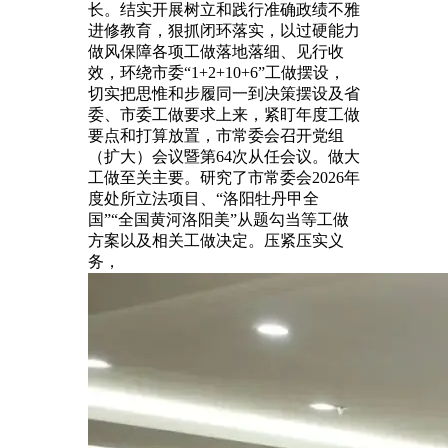
长。结实开展树立和践行准确政绩不雅
进修教育，狠抓闭环落实，以过硬能力
做风保障各项工做落地落细、见行收
效，环绕市委“1+2+10+6”工做摆设，
切实把思惟和步履同一到决策摆设及省
委、市委工做要求上来，紧盯年度工做
要点和打算放置，市常委会召开党组
（扩大）会议暨第64次从任会议。做大
工做至关主要。研究了市常委会2026年
度处所立法项目、“洛阳牡丹甲全
国”“全国黄河洛阳美”从题勾当等工做
方案以及相关工做决定。压紧压实义
务，