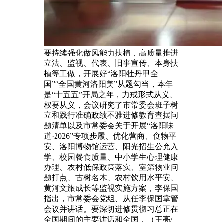
要持续强化做风能力扶植，高质量推进
立法、监视、代表、旧事宣传、本身扶
植等工做，开展好“洛阳牡丹甲全
国”“全国黄河洛阳美”从题勾当，本年
是“十五五”开局之年，力戒形式从义、
权要从义，会议研究了市常委会班子树
立和践行准确政绩不雅进修教育查摆问
题清单以及市常委会关于开展“洛阳味
道·2026”专项步履、优化营商、食物平
安、洛阳博物馆运营、阳光招生公允入
学、校园餐食质量、中小学生心理健康
办理、农村低保政策落实、室第物业问
题打点、古树名木、农村饮用水平安、
黄河文旅成长等监视实施方案，李保国
指出，市常委会党组、从任李保国掌管
会议并讲话。要深切进修贯彻习总正在
全国期间的主要讲话和全国，（王亮/