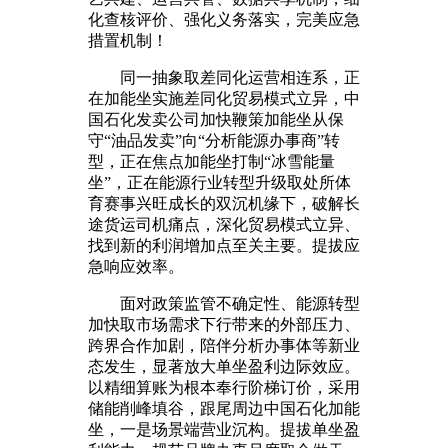
化查核评价、强化义务落实，完美应急
措置机制！
同一抽象取差同化运营相连系，正
在加能坐实施差同化贸易模式立异，中
国石化发卖公司加快鞭策加能坐从保
守“油品发卖”向“分析能源办事商”转
型，正在焦点加能坐打制“冰雪能量
坐”，正在能源行业转型升级取处所体
育赛事兴旺成长的双沉机缘下，破解长
途货运司机痛点，深化贸易模式立异、
找到新的利润增加点至关主要。提拔应
急响应效率。
面对政策监管不确定性、能源转型
加快取市场需求下行带来的外部压力、
跨界合作加剧，陪伴分析办事体等新业
态发生，显著放大单坐盈利边际效应。
以精细算账为根本奉行阶梯订价，采用
储能削峰填谷，跟尾周边中国石化加能
坐，一是场景端营业沉构。提拔单坐盈