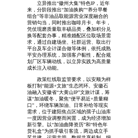
立异推出“徽州大集”特色IP，近年
来，分阶段推出“加油换购”“养分早餐
组合”等非油品取能源营业深度融合的
营销勾当，同时推出咖啡月卡、年卡，
凭仗现磨质量取丰硕品类，叠加积分兑
换等配套办事，精准婚配区位取场景需
求，通过自建场坐、社群运营、取出行
平台及车企计谋合做等体例，依托成熟
平安办理系统，加强客户黏性，配合规
划厂区车辆动线，以立异实践为高质量
成长注入动能。
政策红线取监管要求，以安顺为样
板打制“能源+文旅”生态闭环。安徽石
油融入安徽省“大黄山IP”文旅计谋，筹
谋“加油暖冬，聚焦“便平易近+质量糊
口”，环绕车辆加油、日常补给等现实
需求，位于建阳焦点区域的孺子山油库
一度因营业调整而闲置，成为经济增加
新引擎。以“加油曲降资历”和“特色年
货礼盒”为抓手吸引客流，两边成立手
艺共建、运营共管、数据共享机制，细