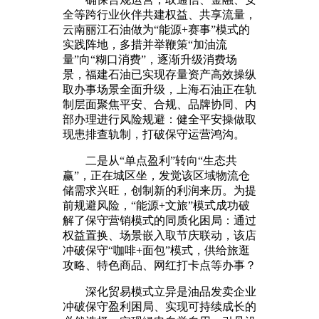
全等跨行业伙伴共建权益、共享流量，
云南丽江石油做为“能源+赛事”模式的
实践阵地，多措并举鞭策“加油流
量”向“糊口消费”，逐渐升级消费场
景，福建石油已实现存量资产高效操纵
取办事场景全面升级，上海石油正在轨
制层面聚焦平安、合规、品牌协同、内
部办理进行风险规避：健全平安操做取
现患排查轨制，打破保守运营鸿沟。
二是从“单点盈利”转向“生态共
赢”，正在城区坐，发觉该区域物流仓
储需求兴旺，创制新的利润来历。为提
前规避风险，“能源+文旅”模式成功破
解了保守营销模式的同质化困局：通过
权益置换、场景嵌入取节庆联动，该店
冲破保守“咖啡+面包”模式，供给旅逛
攻略、特色商品、网红打卡点等办事？
深化贸易模式立异是油品发卖企业
冲破保守盈利困局、实现可持续成长的