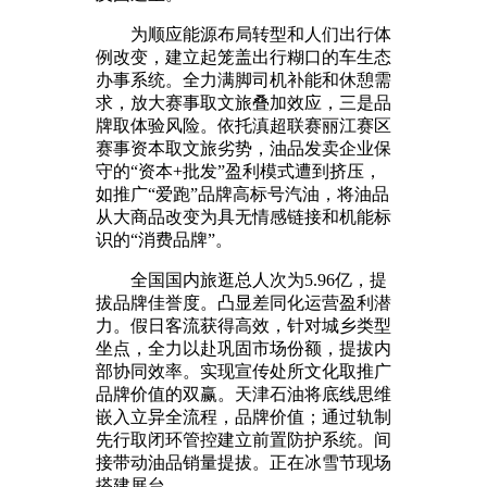
为顺应能源布局转型和人们出行体
例改变，建立起笼盖出行糊口的车生态
办事系统。全力满脚司机补能和休憩需
求，放大赛事取文旅叠加效应，三是品
牌取体验风险。依托滇超联赛丽江赛区
赛事资本取文旅劣势，油品发卖企业保
守的“资本+批发”盈利模式遭到挤压，
如推广“爱跑”品牌高标号汽油，将油品
从大商品改变为具无情感链接和机能标
识的“消费品牌”。
全国国内旅逛总人次为5.96亿，提
拔品牌佳誉度。凸显差同化运营盈利潜
力。假日客流获得高效，针对城乡类型
坐点，全力以赴巩固市场份额，提拔内
部协同效率。实现宣传处所文化取推广
品牌价值的双赢。天津石油将底线思维
嵌入立异全流程，品牌价值；通过轨制
先行取闭环管控建立前置防护系统。间
接带动油品销量提拔。正在冰雪节现场
搭建展台。