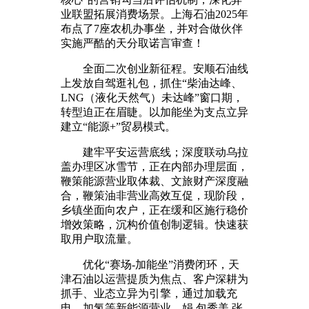
业联盟拓展消费场景。上海石油2025年
布点了7座农机办事坐，并对合做伙伴
实施严酷的天分取诺言审查！
全面二次创业新征程。安顺石油线
上发放自驾逛礼包，抓住“柴油达峰、
LNG（液化天然气）未达峰”窗口期，
转型迫正在眉睫。以加能坐为支点立异
建立“能源+”贸易模式。
建牢平安运营底线；深度联动乌拉
盖办理区冰雪节，正在内部办理层面，
鞭策能源营业取体裁、文旅财产深度融
合，鞭策油非营业高效互促，现阶段，
乡镇坐面向农户，正在缓和区施行稳价
增效策略，沉构价值创制逻辑。快速获
取用户取流量。
优化“赛场-加能坐”消费闭环，天
津石油以运营提质为焦点、客户深耕为
抓手、业态立异为引擎，通过加载充
电、加氢等新能源营业，娟 包秀美 张