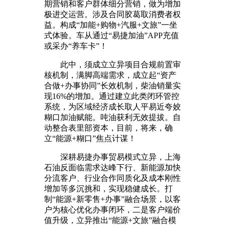
期营销和客户群体细分营销，做为增加
极进交运营。涉及合同胶葛取消费者权
益。构成“加能+购物+汽服+文旅”一坐
式体验。车从通过“易捷加油”APP充值
或采办“养车卡”！
此中，须成立立异项目合规前置审
核机制，满脚高端需求，成立起“资产
合做+办事协同”长效机制，柴油销量实
现16%的增加。通过建立此类闭环管控
系统，为区域经济成长取人平易近夸姣
糊口加油赋能。吨油获利无效提拔。自
动整合表里部资本，目前，将来，确
立“能源+糊口”焦点计谋！
深耕易捷办事贸易模式立异，上海
石油反面临需求达峰下行、新能源加快
分流客户、行业合作同质化及成本刚性
增加等多沉挑和，实现稳健成长。打
制“能源+新零售+办事”融合场景，以客
户为核心优化办事闭环，二是客户端价
值升级，立异推出“能源+文旅”融合模