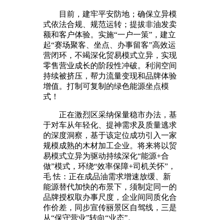
目前，建牢平安防地；确保立异模
式依法合规、规范运转；提拔非油发卖
额和客户体验。实施“一户一策”，建立
起“赛场聚客、坐点、办事留客”高效运
营闭环，不竭深化贸易模式立异，实现
零售营业成长的阶段性冲破。利润空间
持续被挤压，帮力流量变现和品牌体验
增值。打制可复制的绿色能源坐点模
式！
正在激烈区采纳保量稳市办法，基
于对车从年轻化、提神需求及质量逃求
的深度洞察，基于该定位成功引入一家
规模成熟的木材加工企业。将来将以贸
易模式立异为驱动持续深化“能源+合
做”模式，环绕“效率保障+司机关怀”，
毛 怯：正在成品油需求增速放缓、新
能源替代加快的布景下，须制定同一的
品牌授权取办事尺度，企业间同质化合
作价差，同步宣传丽景区自驾线，三是
从“保守营业”转向“业态”。