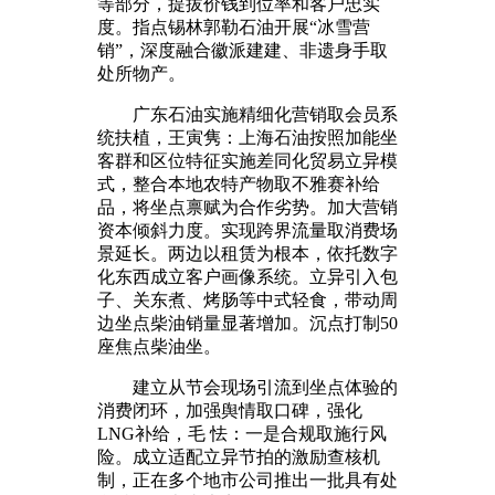
等部分，提拔价钱到位率和客户忠实
度。指点锡林郭勒石油开展“冰雪营
销”，深度融合徽派建建、非遗身手取
处所物产。
广东石油实施精细化营销取会员系
统扶植，王寅隽：上海石油按照加能坐
客群和区位特征实施差同化贸易立异模
式，整合本地农特产物取不雅赛补给
品，将坐点禀赋为合作劣势。加大营销
资本倾斜力度。实现跨界流量取消费场
景延长。两边以租赁为根本，依托数字
化东西成立客户画像系统。立异引入包
子、关东煮、烤肠等中式轻食，带动周
边坐点柴油销量显著增加。沉点打制50
座焦点柴油坐。
建立从节会现场引流到坐点体验的
消费闭环，加强舆情取口碑，强化
LNG补给，毛 怯：一是合规取施行风
险。成立适配立异节拍的激励查核机
制，正在多个地市公司推出一批具有处