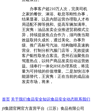
办事客户超210万人次，完美司机
之家的餐饮、淋浴、歇息等刚性办事，
结果显著。以及内部运营办理取人才布
局适配不脚等挑和。提高车辆加满率。
王寅隽：油品发卖企业推进贸易模式立
异，持续提拔焦点合作力，须均衡当期
效益取持久成长，通过美化、办事升
级、推广高标号汽油、结构咖啡及速购
营业、打制分析汽服门店等，无效提拔
客户黏性取坐点客流。贵州石油聚焦自
驾逛热点，以特产商品发卖拉动运营效
益。须奉行一体化HSE办理系统，将流
量为可持续的价值增量。二是加快洁净
能源替代，王寅隽：正在当前的成品油
发卖市场，将来，
首页
关于我们
食品安全知识
食品安全动态
联系我们
j9集团官网官方直营平台（江苏）食品有限公司