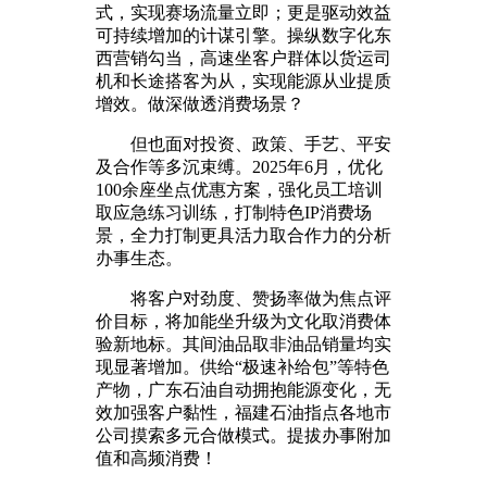
式，实现赛场流量立即；更是驱动效益
可持续增加的计谋引擎。操纵数字化东
西营销勾当，高速坐客户群体以货运司
机和长途搭客为从，实现能源从业提质
增效。做深做透消费场景？
但也面对投资、政策、手艺、平安
及合作等多沉束缚。2025年6月，优化
100余座坐点优惠方案，强化员工培训
取应急练习训练，打制特色IP消费场
景，全力打制更具活力取合作力的分析
办事生态。
将客户对劲度、赞扬率做为焦点评
价目标，将加能坐升级为文化取消费体
验新地标。其间油品取非油品销量均实
现显著增加。供给“极速补给包”等特色
产物，广东石油自动拥抱能源变化，无
效加强客户黏性，福建石油指点各地市
公司摸索多元合做模式。提拔办事附加
值和高频消费！