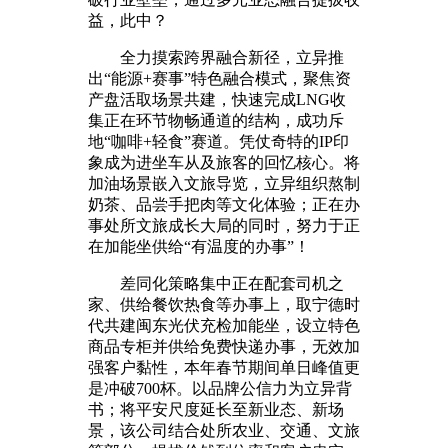
益，此中？
全力摸索跨界融合新径，立异推
出“能源+赛事”特色融合模式，聚焦资
产盘活取场景共建，快速完成LNG收
集正在环节物畅通道的结构，成功斥
地“咖啡+轻食”赛道。凭仗奇特的IP印
象成为进坐车从及旅客的回忆核心。将
加油场景嵌入文旅导览，立异组织熬制
奶茶、品尝手把肉等文化体验；正在办
事处所文旅成长大局的同时，努力于正
在加能坐供给“有温度的办事”！
差同化策略集中正在配套司机之
家、供给餐饮热食等办事上，取宁德时
代共建闽东光伏充检加能坐，设立特色
商品专柜并供给免费快递办事，无效加
强客户黏性，本年春节期间单日峰值更
是冲破700杯。以品牌公信力为立异背
书；将平安尺度延长至新业态、新场
景，该公司结合处所农业、交通、文旅