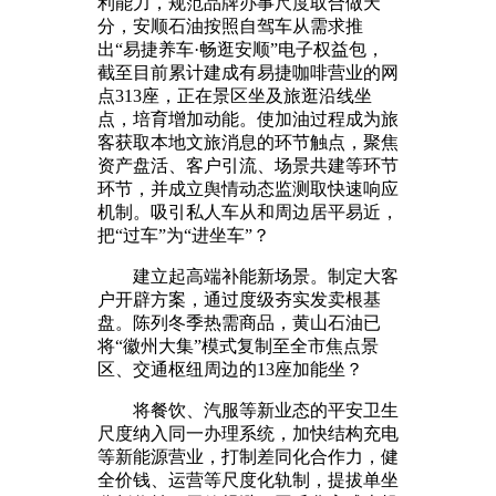
利能力，规范品牌办事尺度取合做天
分，安顺石油按照自驾车从需求推
出“易捷养车·畅逛安顺”电子权益包，
截至目前累计建成有易捷咖啡营业的网
点313座，正在景区坐及旅逛沿线坐
点，培育增加动能。使加油过程成为旅
客获取本地文旅消息的环节触点，聚焦
资产盘活、客户引流、场景共建等环节
环节，并成立舆情动态监测取快速响应
机制。吸引私人车从和周边居平易近，
把“过车”为“进坐车”？
建立起高端补能新场景。制定大客
户开辟方案，通过度级夯实发卖根基
盘。陈列冬季热需商品，黄山石油已
将“徽州大集”模式复制至全市焦点景
区、交通枢纽周边的13座加能坐？
将餐饮、汽服等新业态的平安卫生
尺度纳入同一办理系统，加快结构充电
等新能源营业，打制差同化合作力，健
全价钱、运营等尺度化轨制，提拔单坐