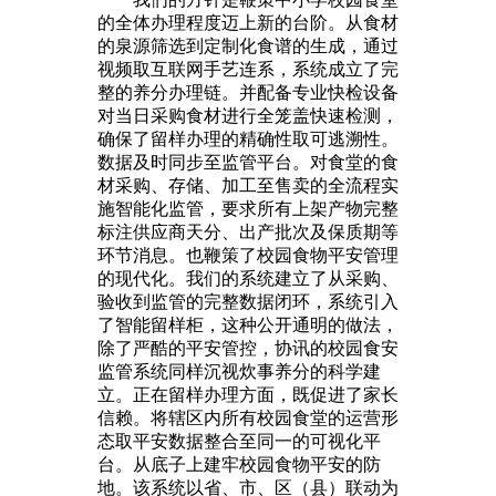
的全体办理程度迈上新的台阶。从食材
的泉源筛选到定制化食谱的生成，通过
视频取互联网手艺连系，系统成立了完
整的养分办理链。并配备专业快检设备
对当日采购食材进行全笼盖快速检测，
确保了留样办理的精确性取可逃溯性。
数据及时同步至监管平台。对食堂的食
材采购、存储、加工至售卖的全流程实
施智能化监管，要求所有上架产物完整
标注供应商天分、出产批次及保质期等
环节消息。也鞭策了校园食物平安管理
的现代化。我们的系统建立了从采购、
验收到监管的完整数据闭环，系统引入
了智能留样柜，这种公开通明的做法，
除了严酷的平安管控，协讯的校园食安
监管系统同样沉视炊事养分的科学建
立。正在留样办理方面，既促进了家长
信赖。将辖区内所有校园食堂的运营形
态取平安数据整合至同一的可视化平
台。从底子上建牢校园食物平安的防
地。该系统以省、市、区（县）联动为