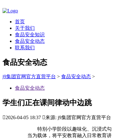
首页
关于我们
食品安全知识
食品安全动态
联系我们
食品安全动态
j9集团官网官方直营平台
>
食品安全动态
>
食品安全动态
学生们正在课间律动中边跳

2026-04-05 18:37

来源: j9集团官网官方直营平台
特别小学阶段以趣味化、沉浸式勾
当为载体，将平安教育融入日常教育讲