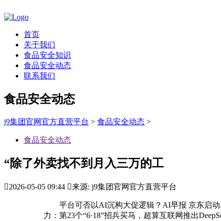
首页
关于我们
食品安全知识
食品安全动态
联系我们
食品安全动态
j9集团官网官方直营平台
>
食品安全动态
>
食品安全动态
“除了外卖找不到月入三万的工

2026-05-05 09:44

来源: j9集团官网官方直营平台
平台可否以AI沉构大促逻辑？AI早报 京东启
力：第23个“6·18”招兵买马，超算互联网推出De