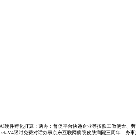
动AI硬件孵化打算；两办：督促平台快递企业等按照工做使命、
epSeek-V4限时免费对话办事京东互联网病院皮肤病院三周年：办