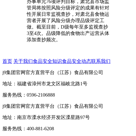
办事单元76项评判目标，肃北县市场监
管局将按照风险分级评定的成果有针对
性开展日常监视查抄，对肃北县食物运
营者开展了风险分级办理品级评定工
做。截至目前，D级每年至多监视查抄
3至4次。品级降低的食物出产运营从体
添加查抄频次。
首页
关于我们
食品安全知识
食品安全动态
联系我们
j9集团官网官方直营平台（江苏）食品有限公司
地址：福建省漳州市龙文区福岐北路1号
服务热线：0596-2106888
j9集团官网官方直营平台（江苏）食品有限公司
地址：南京市溧水经济开发区溧星路97号
服务热线：400-881-6208