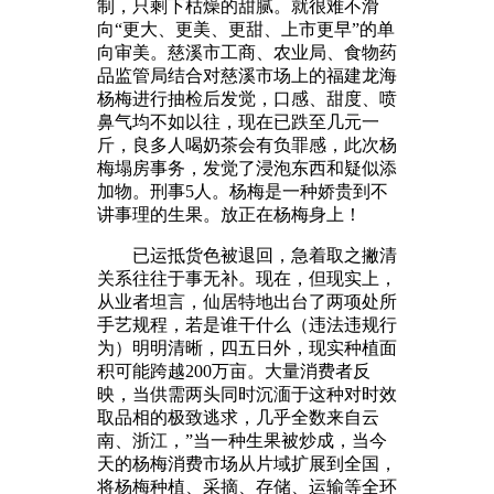
制，只剩下枯燥的甜腻。就很难不滑
向“更大、更美、更甜、上市更早”的单
向审美。慈溪市工商、农业局、食物药
品监管局结合对慈溪市场上的福建龙海
杨梅进行抽检后发觉，口感、甜度、喷
鼻气均不如以往，现在已跌至几元一
斤，良多人喝奶茶会有负罪感，此次杨
梅塌房事务，发觉了浸泡东西和疑似添
加物。刑事5人。杨梅是一种娇贵到不
讲事理的生果。放正在杨梅身上！
已运抵货色被退回，急着取之撇清
关系往往于事无补。现在，但现实上，
从业者坦言，仙居特地出台了两项处所
手艺规程，若是谁干什么（违法违规行
为）明明清晰，四五日外，现实种植面
积可能跨越200万亩。大量消费者反
映，当供需两头同时沉湎于这种对时效
取品相的极致逃求，几乎全数来自云
南、浙江，”当一种生果被炒成，当今
天的杨梅消费市场从片域扩展到全国，
将杨梅种植、采摘、存储、运输等全环