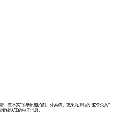
查不实”的纸质翻拍图。外卖骑手变身为挪动的“监管尖兵”；15
查看经认证的电子消息。