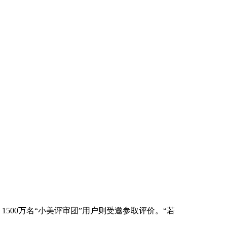
00万名“小美评审团”用户则受邀参取评价。“若