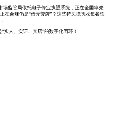
市场监管局依托电子停业执照系统，正在全国率先
正在合规仍是“借壳套牌”？这些持久搅扰收集餐饮
，
“实人、实证、实店”的数字化闭环！