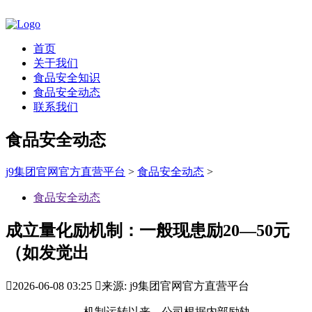
首页
关于我们
食品安全知识
食品安全动态
联系我们
食品安全动态
j9集团官网官方直营平台
>
食品安全动态
>
食品安全动态
成立量化励机制：一般现患励20—50元
（如发觉出

2026-06-08 03:25

来源: j9集团官网官方直营平台
机制运转以来，公司根据内部励轨