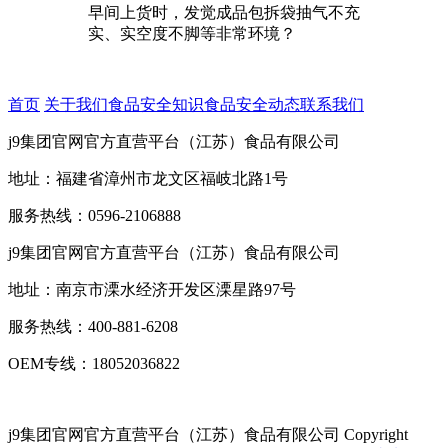
早间上货时，发觉成品包拆袋抽气不充
实、实空度不脚等非常环境？
首页
关于我们
食品安全知识
食品安全动态
联系我们
j9集团官网官方直营平台（江苏）食品有限公司
地址：福建省漳州市龙文区福岐北路1号
服务热线：0596-2106888
j9集团官网官方直营平台（江苏）食品有限公司
地址：南京市溧水经济开发区溧星路97号
服务热线：400-881-6208
OEM专线：18052036822
j9集团官网官方直营平台（江苏）食品有限公司
Copyright