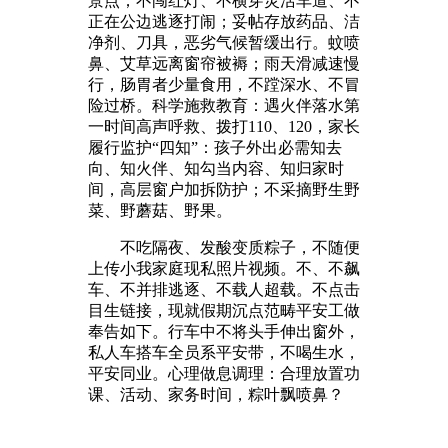
景点；不闯红灯、不横穿灵活车道、不
正在公边逃逐打闹；妥帖存放药品、洁
净剂、刀具，恶劣气候暂缓出行。蚊喷
鼻、艾草远离窗帘被褥；雨天滑减速慢
行，肠胃者少量食用，不蹚深水、不冒
险过桥。科学施救教育：遇火伴落水第
一时间高声呼救、拨打110、120，家长
履行监护“四知”：孩子外出必需知去
向、知火伴、知勾当内容、知归家时
间，高层窗户加拆防护；不采摘野生野
菜、野蘑菇、野果。
不吃隔夜、发酸变质粽子，不随便
上传小我家庭现私照片视频。不、不飙
车、不并排逃逐、不载人超载。不点击
目生链接，现就假期沉点范畴平安工做
奉告如下。行车中不将头手伸出窗外，
私人车搭车全员系平安带，不喝生水，
平安同业。心理做息调理：合理放置功
课、活动、家务时间，粽叶飘喷鼻？