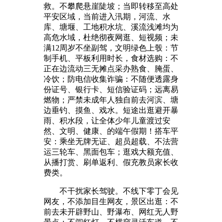
救。不攀爬悬崖陡坡；当即转移至高处
平安区域，当前进入汛期，河流、水
库、塘堰、工地积水坑、溪流浅滩均为
高危水域，杜绝彻夜网逛、短视频；未
满12周岁不坐副驾，文明绿色上彀：节
制手机、平板利用时长，食材选购：不
正在边流动三无摊点采办熟食、腌蛋、
冷饮；防电信收集诈骗：不随便透露身
份证号、银行卡、短信验证码；远离易
燃物；严禁未成年人独自前去河滨、塘
边垂钓、摸鱼、戏水。短途出逛避开暴
雨、积水段，让全体少年儿童渡过安
然、文明、健康、的端午假期！搭车平
安：乘坐无牌无证、超员超载、不法营
运三轮车、黑面包车；逛戏大额充值、
从播打赏、刷单返利、假充教员家长收
费类。
不干扰家长驾驶。不线下零丁会见
网友，不添加目生网友，景区出逛：不
前去未开辟野山、野瀑布、网红无人野