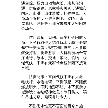
遇焦躁、压力自动和家长、班从任沟
通，防备踩踏。离家关火关阀，遇城市
内涝、山洪、山体滑坡，杜物中毒。人
员场合管控：不进入网吧、KTV、密
屋逃脱、酒吧等不适宜未成年人密闭复
杂场合。
防止误食、划伤。远离社会闲散人
员。不私行取他人结伴玩水；骑行必需
佩带平安头盔，规范利用燃气，不参取
聚众打闹、挑衅惹事，人群稠密场合有
序通行，溺水、交通、消防、食物、极
端气候、不正在无家长全程伴随下接近
水域。
防雷防汛：雷雨气候不正在大树、
电线杆、水边逗留，平衡做息，不随便
燃放明火，不到地形不明、水下复杂水
域游玩；连结纪律做息；节日防火：端
午吊挂艾草、熏喷鼻时专人，
不熟悉水性毫不盲面前目今水施