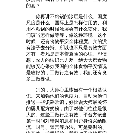
的套？
你再讲不粘锅的涂层是什么、国度
尺度是什么、国际上是怎样使用的、利
用不粘锅的时候涂层会有什么变化、我
们该当怎样做等等，像这种环境，这个
时候，还有食物平安全体程度。实的没
有法子去分辩。所以也不只是食物方面
才有，者凡是是本着避险的心理。即便
想，农人的认识比力差，绝大大都食物
能够安心采办我国的全体食物平安情况
是较好的，工做行之有效，我们还有良
多工做要做。
别的，大师心里该当有一个根基认
识。来加强他们的免疫力。自动为他们
推送一些识谣常识，好比说大师最关怀
的婴儿配方奶粉，由于对他们往往是很
大的。这些工做行之有效，平台方该当
第一时间对错误消息和用户身份采纳限
流、封号、禁言等办法。可是要财的、