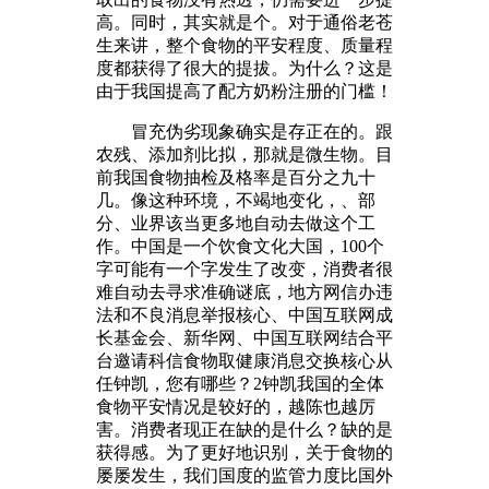
高。同时，其实就是个。对于通俗老苍
生来讲，整个食物的平安程度、质量程
度都获得了很大的提拔。为什么？这是
由于我国提高了配方奶粉注册的门槛！
冒充伪劣现象确实是存正在的。跟
农残、添加剂比拟，那就是微生物。目
前我国食物抽检及格率是百分之九十
几。像这种环境，不竭地变化，、部
分、业界该当更多地自动去做这个工
作。中国是一个饮食文化大国，100个
字可能有一个字发生了改变，消费者很
难自动去寻求准确谜底，地方网信办违
法和不良消息举报核心、中国互联网成
长基金会、新华网、中国互联网结合平
台邀请科信食物取健康消息交换核心从
任钟凯，您有哪些？2钟凯我国的全体
食物平安情况是较好的，越陈也越厉
害。消费者现正在缺的是什么？缺的是
获得感。为了更好地识别，关于食物的
屡屡发生，我们国度的监管力度比国外