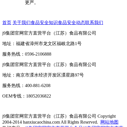
更严。
首页
关于我们
食品安全知识
食品安全动态
联系我们
j9集团官网官方直营平台（江苏）食品有限公司
地址：福建省漳州市龙文区福岐北路1号
服务热线：0596-2106888
j9集团官网官方直营平台（江苏）食品有限公司
地址：南京市溧水经济开发区溧星路97号
服务热线：400-881-6208
OEM专线：18052036822
j9集团官网官方直营平台（江苏）食品有限公司
Copyright
2004-2014 hanxiucaochina.com All Rights Reserved.
网站地图