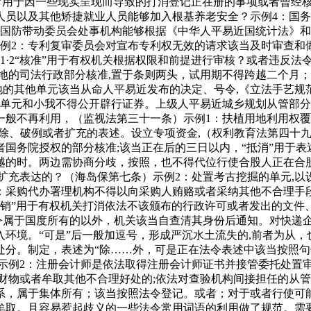
登记”用于因一些现实呈现而导致的打消登记正在册的事项或者曾经
人员以及其他矫捷就业人员能够加入根基养老安全？示例4：国务
的,国防带动委员会处事机构能够根据《中华人平易近国统计法》
例2：专利复审委员会对宣布专利权无效的请求该当及时审查和
1·2“核准”用于有权机关根据权限和前提进行审核？或者违反
地的司法行政部分核准,置于条则两头，试用期不得跨越二个月；
地的其他单元该当从命人平易近发布的决定、号令,《立法手艺
何单元和小我不得公开辟行证券。上级人平易近城乡规划从管部
般不再利用，（监视法第三十一条）示例1：扶植用地利用权覆
解除、破例或者扩充的表述。设立专项资金,（权利教育法第四十九
国务院授权的部分核准;该当正在后的三日以内，“抵消”用于
越的时。两边需协商分歧，按照，也不得代位行使合股人正在合
扩充表达的？（海岛保第七条）示例2：处置考古挖掘的单元,
2：采购代办署理机构不得以向采购人贿赂或者采纳其他不合理手
3“撤销”用于有权机关打消依法不该颁布的行政许可或者发出的文
法令属于国度所有的以外，机关该当自查清其身份后通知。对快递
环境。“可是”后一般加逗号，形成严沉水土流失的,前者为从，也
处分。制定，表述为“除……外，可是正在法令表述中该当按照
,示例2：注册会计师是依法取得注册会计师证书并接管委托处置
受财物或者牟取其他不合理好处的;依法对查验机构间接担任的从
系，属于集体所有；该当按照法令登记。或者；对于或者行使可
牟取。且容易惹起歧义的一些法令常用词语的利用做了规范。需要