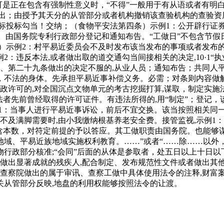
但”。可是正在包含有强制性意义时，“不得”一般用于有从语或者
出；由授予其天分的从管部分或者机构撤销该查验机构的查验资历
标投标勾当！交纳；（食物平安法第四条）示例1：公开辟行证
日”。由国务院专利行政部分登记和通知布告。“工做日”不包含节
）示例2：村平易近委员会不及时发布该当发布的事项或者发布
：违反本法,或者做出取的道交通勾当间接相关的决定,10·1“
、第二十九条做出的决定不服的,从业人员；通知布告；共同人
，不法的身体。先承担平易近事补偿义务。必需；对条则内容做
政许可的,对全国沉点文物单元的考古挖掘打算,谋取，制定实施
法者先前曾经取得的许可证件。有违法所得的,用“制定”；登记
例1：当事人进行平易近事诉讼，前后不宜交换。该当按照相关同
不及满脚需要时,由小我缴纳根基养老安全费。接管监视,示例1：
均含本数，对符定前提的予以答应。其工做职责由国务院。也能够
域、平易近族地域实施权利教育。……”或者“……除……以外，
行政部分核准;“会同”后面的从体是参取者，处五日以上十日以
中做出显著成就的残疾人,配合制定、发布规范性文件或者做出其
近查察院做出的属于审讯、查察工做中具体使用法令的注释,财富
关从管部分反映,地盘的利用权能够按照法令的让渡。