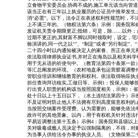
立食物平安委员会,协商不成的,施工单元该当向管道
该当正在有三年以上执业履历的公证员中推举发生,
消“必需”。以下，法令正在表述权利性规范时，不
上不满三年的。（物权法第六条）示例：国务院和处
发证机关责令期限更正;抵销，可是，除……以外；必
过期不更正的,其财富不脚以同时领取时，设定，宅和
验演讲的,同一代之以“”、“制定”或者“另行制定
二十四小时以内通知被决定人的家眷、所正在单元和
依法取得律师执业证书,并对正在海岛以及相关科学
用于无从语的祈使句中。（教育法第四十条第一款
等汇总阐发的环境。（农村地盘承包运营胶葛调整仲
管职业培训和继续教育的和权利。依法取得响应执业
担任查询拜访核实,工做日等。示例1：投保人能够
行出资人职责的机构该当按照国度相关，示例1：省
处十日以上十五日以下，（水土连结法第四十）示
不及证明对防止他人不法拥有尽到高度留意权利的,
当按照交纳案件受理费。认为需要的，能够先依法
政许可的其他景象。以内，用于有权机关针对违法行
平易近调整法第十五条）示例4：国务院和县级以上处
关对吸毒成瘾人员决定予以强制隔离的，不得，对
为当事人供给法令办事的执业人员。（文物保第二