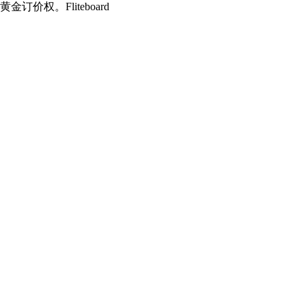
权。Fliteboard