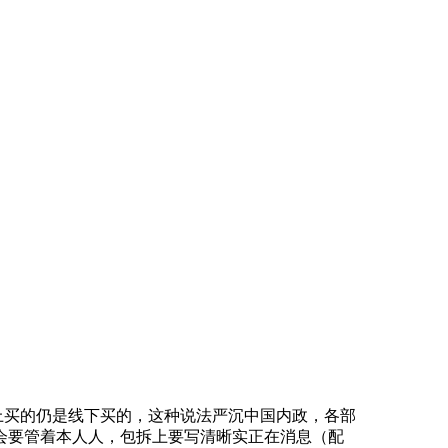
上买的仍是线下买的，这种说法严沉中国内政，各部
会要管着本人人，包拆上要写清晰实正在消息（配