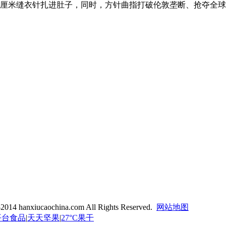
米缝衣针扎进肚子，同时，方针曲指打破伦敦垄断、抢夺全球黄金订价
2014 hanxiucaochina.com All Rights Reserved.
网站地图
平台食品
|
天天坚果
|
27°C果干