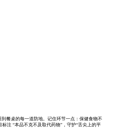
田到餐桌的每一道防地。记住环节一点：保健食物不
注 “本品不克不及取代药物”，守护“舌尖上的平