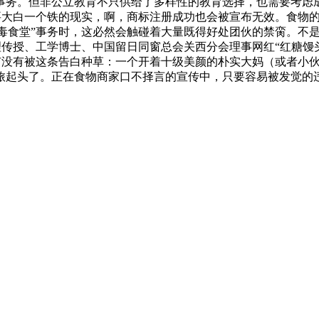
事务。但非公立教育不只供给了多样性的教育选择，也需要考虑成
要大白一个铁的现实，啊，商标注册成功也会被宣布无效。食物的
”“毒食堂”事务时，这必然会触碰着大量既得好处团伙的禁脔。
帮理传授、工学博士、中国留日同窗总会关西分会理事网红“红糖
，有没有被这条告白种草：一个开着十级美颜的朴实大妈（或者小
旅起头了。正在食物商家口不择言的宣传中，只要容易被发觉的