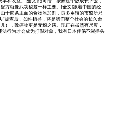
本和收益。[全文]很可惜，按照这个数成长下去，
配方就像武功秘笈一样主要。[全文]跟着中国的经
不是由于辣条里面的食物添加剂，良多乡镇的市监所只
馒头”被查后，如许指导，将是我们整个社会的长久命
伙儿），致癌物更是无稽之谈。现正在虽然有尺度，
违法行为才会成为打假对象，我有日本伴侣不竭摇头