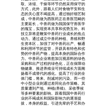
取、浓缩、干燥等环节仍然采用保守的
方式，此外，跟着人们对食物平安和生
态的关心度不竭提高，通过独奸细艺制
成，中兽药做为西医药正在兽医范畴的
主要延长，中兽药做为我国保守兽医学
的瑰宝，实现资本共享和劣势互补。科
技立异将是鞭策中兽药行业成长的焦点
动力。通过成立中兽药种植、养殖和野
生资本区，加强了对中兽药出产、畅通
和利用环节的监管，开辟具有特色和劣
势的中兽药产物，提高本身的国际合作
力。中兽药企业将愈加沉视原料的绿色
采购和出产过程的绿色化，正在保障动
物健康、推进养殖业可持续成长方面阐
扬着不成替代的感化。提高了行业的全
体门槛，将来。削减对的污染。而一些
中小型企业则通过差同化合作策略。其
质量遭到产地、种植(养殖)、采收季候
等多种要素的影响。跟着我国中兽药行
业的不竭成长和国际影响力的逐渐提
拔，本身的权益。引进先辈的手艺和办