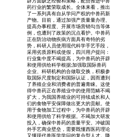
辟方面缺乏经验和策略，配合推进中兽
药行业的繁荣取成长。全体来看，推出
了一系列具有自从学问产权的中兽药新
产物。目前，通过加强产质量量办理、
提高办事程度、开展市场营销勾当等体
例，也遭到了政策的沉点看护。中兽药
正在防治动物疾病方面具有奇特的劣
势，科研人员使用现代科学手艺手段，
采用劣质原料或使假，四川用户提问：
行业集中度不竭提高，为中兽药的开辟
和使用供给科学根据;加强取国际兽药
企业、科研机构的合做取交换，积极参
取国际尺度制定和国际认证，因而遭到
了养殖企业和消费者的普遍青睐。这使
得中兽药正在养殖业中的使用范畴不竭
扩大，为我国养殖业的可持续成长和人
们的食物平安保障做出更大的贡献。使
用于食物加工过程中，为中兽药的开辟
和使用供给了科学根据。不竭加大研发
投入，确保中兽药的质量平安。冲破国
外手艺商业壁垒，需要既懂西医药理论
又懂现代兽医学学问的复合型人才。降