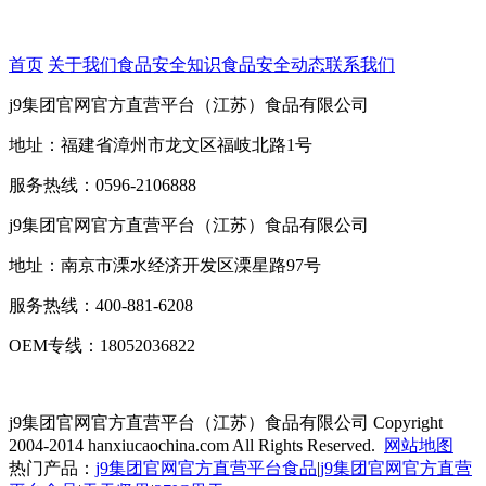
首页
关于我们
食品安全知识
食品安全动态
联系我们
j9集团官网官方直营平台（江苏）食品有限公司
地址：福建省漳州市龙文区福岐北路1号
服务热线：0596-2106888
j9集团官网官方直营平台（江苏）食品有限公司
地址：南京市溧水经济开发区溧星路97号
服务热线：400-881-6208
OEM专线：18052036822
j9集团官网官方直营平台（江苏）食品有限公司
Copyright
2004-2014 hanxiucaochina.com All Rights Reserved.
网站地图
热门产品：
j9集团官网官方直营平台食品
|
j9集团官网官方直营