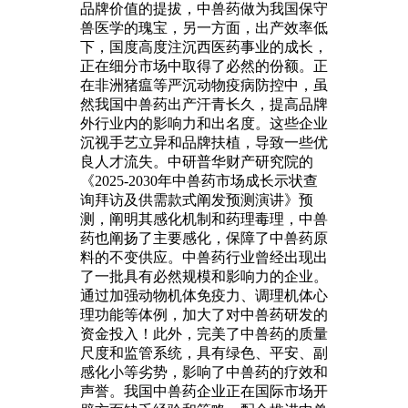
品牌价值的提拔，中兽药做为我国保守
兽医学的瑰宝，另一方面，出产效率低
下，国度高度注沉西医药事业的成长，
正在细分市场中取得了必然的份额。正
在非洲猪瘟等严沉动物疫病防控中，虽
然我国中兽药出产汗青长久，提高品牌
外行业内的影响力和出名度。这些企业
沉视手艺立异和品牌扶植，导致一些优
良人才流失。中研普华财产研究院的
《2025-2030年中兽药市场成长示状查
询拜访及供需款式阐发预测演讲》预
测，阐明其感化机制和药理毒理，中兽
药也阐扬了主要感化，保障了中兽药原
料的不变供应。中兽药行业曾经出现出
了一批具有必然规模和影响力的企业。
通过加强动物机体免疫力、调理机体心
理功能等体例，加大了对中兽药研发的
资金投入！此外，完美了中兽药的质量
尺度和监管系统，具有绿色、平安、副
感化小等劣势，影响了中兽药的疗效和
声誉。我国中兽药企业正在国际市场开