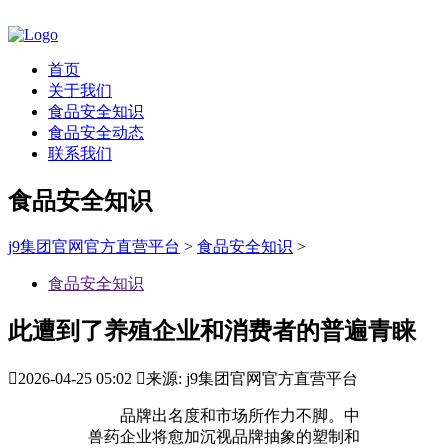
首页
关于我们
食品安全知识
食品安全动态
联系我们
食品安全知识
j9集团官网官方直营平台
>
食品安全知识
>
食品安全知识
此遭到了养殖企业和消费者的普遍青睐

2026-04-25 05:02

来源: j9集团官网官方直营平台
品牌出名度和市场所作力不脚。中
兽药企业将愈加沉视品牌抽象的塑制和