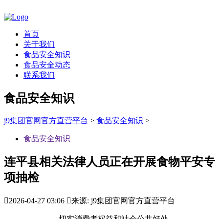
首页
关于我们
食品安全知识
食品安全动态
联系我们
食品安全知识
j9集团官网官方直营平台
>
食品安全知识
>
食品安全知识
连平县相关法律人员正在开展食物平安专
项抽检

2026-04-27 03:06

来源: j9集团官网官方直营平台
切实消费者权益和社会公共好处。