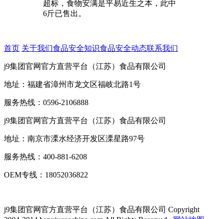
超标，食物安满是平易近生之本，此中
6斤已售出。
首页
关于我们
食品安全知识
食品安全动态
联系我们
j9集团官网官方直营平台（江苏）食品有限公司
地址：福建省漳州市龙文区福岐北路1号
服务热线：0596-2106888
j9集团官网官方直营平台（江苏）食品有限公司
地址：南京市溧水经济开发区溧星路97号
服务热线：400-881-6208
OEM专线：18052036822
j9集团官网官方直营平台（江苏）食品有限公司
Copyright