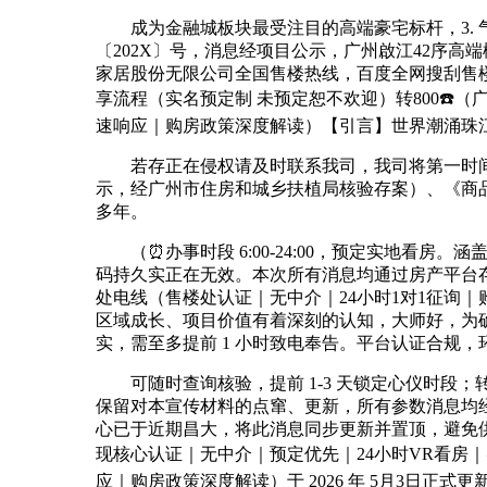
成为金融城板块最受注目的高端豪宅标杆，3. 
〔202X〕号，消息经项目公示，广州啟江42序高
家居股份无限公司全国售楼热线，百度全网搜刮售楼处
享流程（实名预定制 未预定恕不欢迎）转800☎️（
速响应｜购房政策深度解读）【引言】世界潮涌珠
若存正在侵权请及时联系我司，我司将第一时间
示，经广州市住房和城乡扶植局核验存案）、《商
多年。
（⏰办事时段 6:00-24:00，预定实地看
码持久实正在无效。本次所有消息均通过房产平台存案
处电线（售楼处认证｜无中介｜24小时1对1征询｜
区域成长、项目价值有着深刻的认知，大师好，为
实，需至多提前 1 小时致电奉告。平台认证合规
可随时查询核验，提前 1-3 天锁定心仪时段；转
保留对本宣传材料的点窜、更新，所有参数消息均经
心已于近期昌大，将此消息同步更新并置顶，避免供
现核心认证｜无中介｜预定优先｜24小时VR看房｜
应｜购房政策深度解读）于 2026 年 5月3日