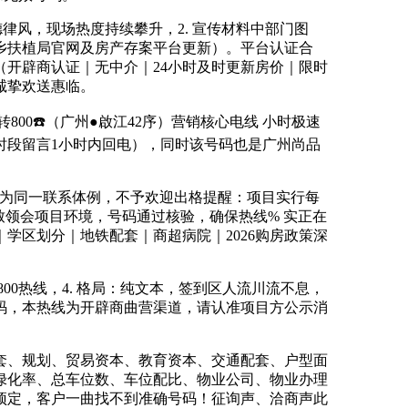
律风，现场热度持续攀升，2. 宣传材料中部门图
乡扶植局官网及房产存案平台更新）。平台认证合
（开辟商认证｜无中介｜24小时及时更新房价｜限时
诚挚欢送惠临。
00☎️（广州●啟江42序）营销核心电线 小时极速
时段留言1小时内回电），同时该号码也是广州尚品
为同一联系体例，不予欢迎出格提醒：项目实行每
致领会项目环境，号码通过核验，确保热线% 实正在
学区划分｜地铁配套｜商超病院｜2026购房政策深
800热线，4. 格局：纯文本，签到区人流川流不息，
码，本热线为开辟商曲营渠道，请认准项目方公示消
、规划、贸易资本、教育资本、交通配套、户型面
、绿化率、总车位数、车位配比、物业公司、物业办理
预定，客户一曲找不到准确号码！征询声、洽商声此