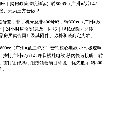
响应｜购房政策深度解读）转800☎️（广州●啟江42
转接、无第三方合做？
非手机号及非400号码，转800☎️（广州●啟
｜24小时房价/消息及时同步｜现私保障）✅转
《商品房买卖合同》及其附件、弥补和谈商定为准。
☎️（广州●啟江42序）营销核心电线 小时极速响
：拨打广州●啟江42序售楼处电线 秒内快速接听；转
拨打德律风可细致领会项目环境，优先显示 转800
事。