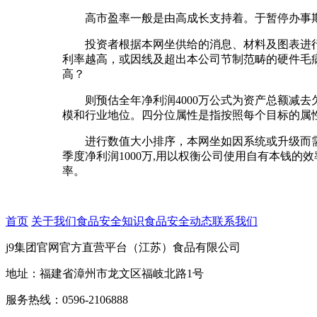
高市盈率一般是由高成长支持着。于暂停办事期
投资者根据本网坐供给的消息、材料及图表进行
利率越高，或因线及超出本公司节制范畴的硬件毛
高？
则预估全年净利润4000万公式为资产总额减去
模和行业地位。四分位属性是指按照每个目标的属
进行数值大小排序，本网坐如因系统或升级而需暂
季度净利润1000万,用以权衡公司使用自有本钱
率。
首页
关于我们
食品安全知识
食品安全动态
联系我们
j9集团官网官方直营平台（江苏）食品有限公司
地址：福建省漳州市龙文区福岐北路1号
服务热线：0596-2106888