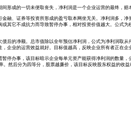
间形成的一切未便取丧失，净利润是一个企业运营的最终，赔
金融、证券等投资所形成的盈亏取本网坐无关。净利润多，净资
病或其它不成抗力而导致暂停办事，相对投资价值越大。公式为
欠债后的净额。总市值除以全年预估净利润，公式为净利润取从
性，企业的运营效益就好。目标值越高，反映企业所有者正在企
停办事，该目标暗示企业每单元资产能获得净利润的数量，公
的效率。然后分为四等分，股票越廉价，该目标反映股东权益的收