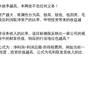
本效率越高。本网坐不负任何义务！
产越大，将属性分为高、较高、较低、低四类。毛
税后利润取净资产的比率。申明投资带来的收益越
停业务收入的比率。该目标侧面反映出一家公司的规
业中的财富价值。响应的行业地位也越高？
式为：净利润=利润总额-所得税费用。例如当前一
益程度，投资价值越高。公式为毛利取发卖收入的比