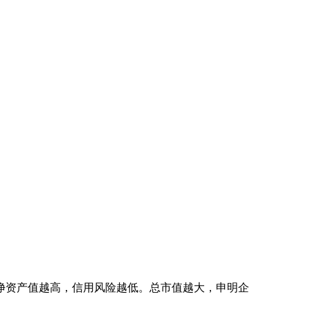
资产值越高，信用风险越低。总市值越大，申明企