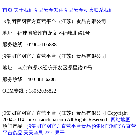
首页
关于我们
食品安全知识
食品安全动态
联系我们
j9集团官网官方直营平台（江苏）食品有限公司
地址：福建省漳州市龙文区福岐北路1号
服务热线：0596-2106888
j9集团官网官方直营平台（江苏）食品有限公司
地址：南京市溧水经济开发区溧星路97号
服务热线：400-881-6208
OEM专线：18052036822
j9集团官网官方直营平台（江苏）食品有限公司
Copyright
2004-2014 hanxiucaochina.com All Rights Reserved.
网站地图
热门产品：
j9集团官网官方直营平台食品
|
j9集团官网官方直营
平台食品
|
天天坚果
|
27°C果干