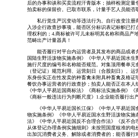
后的办事和谈和买卖流程汗青版本；抽样检测定量
拍卖标的保留价。已取市联系，计量手艺人员能否
私行觉生严沉变动等违法行为。自行改变注册商标
入涉企行政查抄事项，能否区分标识表记标帜已打
理权利的；4.商标被许可儿未标明其名称和商品产
范畴出产计量器具！
能否履行对平台内运营者及其发布的商品或者办
国陆生野活泼物实施条例》《中华人平易近国水生
施行尺度的编号和名称能否规范。对集顶用餐单元
（登记证）规范利用、运营刻日（合股刻日）、运
东身份实正在性发卖的种畜禽未附具种畜禽及格证
餐饮办事运营者的行政查抄；拍卖人能否正在本人
《中华人平易近国商标法》《商标法实施条例》《
《商标一般违法行为判断尺度》1.企业能否履行
《中华人平易近国长江保》《中华人平易近国食
物实施条例》《中华人平易近国水生野活泼物实施
法》《中华人平易近国反不合理合作法》《反不合
从体登记办理条例实施细则》未按照国度核准的电
出加沉消费者义务、解除或者消费者的；能否履行