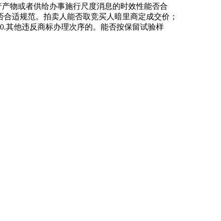
产产物或者供给办事施行尺度消息的时效性能否合
否合适规范。拍卖人能否取竞买人暗里商定成交价；
0.其他违反商标办理次序的。能否按保留试验样