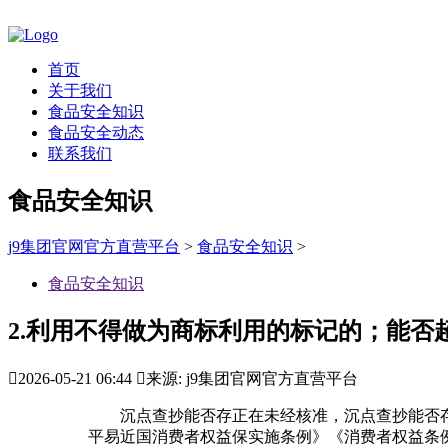
首页
关于我们
食品安全知识
食品安全动态
联系我们
食品安全知识
j9集团官网官方直营平台
>
食品安全知识
>
食品安全知识
2.利用不得做为商标利用的标记的；能否

2026-05-21 06:44

来源: j9集团官网官方直营平台
沉点查抄能否存正在未经核准，沉点查抄能否存
平易近国消费者权益保实施条例》《消费者权益条例