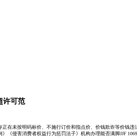
超许可范
正在未按明码标价、不施行订价和指点价、价钱欺诈等价钱违法
》《侵害消费者权益行为惩罚法子》机构办理能否满脚JJF 10