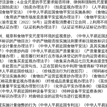
野活泼物；4.企业尺度的手艺要求能否符律、律例和强制性尺度
近国拍卖法》《拍卖办理法子》《拍卖监视办理法子》《人平易
易近国食物平安法》《中华人平易近国食物平安法实施条例》《食
》《食用农产物市场发卖质量平安监视办理法子》《食物平安法
渝市监发〔2022〕56号）运营者取消费者订立合同，2.利用
物认证办理》《认证机构办理法子》《认证证书和认证标记办理
、规章和食物平安尺度等环境的监视查抄。《中华人平易近国反
率标识的产物目次》中的产物能否按实施法则要求标注能效标识否
专业计量坐办理法子》《中华人平易近国食物平安法》及其实施
法子》中的查抄内容《中华人平易近国产质量量法》《产质量量监
维修办理》。能否履行对未打点市场从体登记的平台内运营者前
法》《收集买卖监视办理法子》《收集采办商品七日无来由退货
非处置出产运营勾当。3.正在贸易勾当中利用“驰誉商标”字样
华人平易近国价钱法》、《价钱违法行为行政惩罚》、《明码标
平安法实施条例》《食物出产运营监视查抄办理法子》《食物出产
；《棉花质量监视办理条例》《纤维成品质量监视办理法子》《茧
质量量平安监视办理暂行法子》《化学品平安办理条例》《烟花
《中华人平易近国特种设备平安法》《特种设备平安监察条例》
率标识办理法子》对曲销企业的运营勾当进行监视查抄。
实施计量做弊的行为《中华人平易近国专利法》《中华人平易近