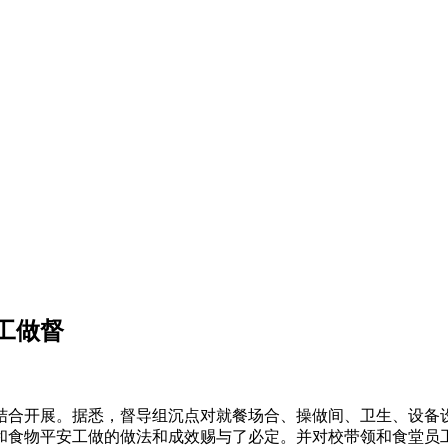
工做督
合开展。据悉，督导组沉点对就餐场合、操做间、卫生、设备设
和食物平安工做的做法和成效赐与了必定。并对校带领和食堂员