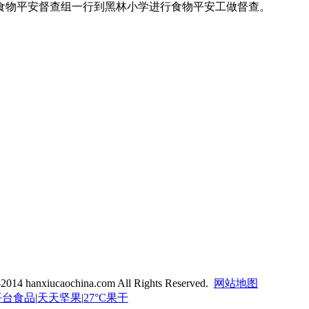
食物平安督查组一行到黑林小学进行食物平安工做督查。
2014 hanxiucaochina.com All Rights Reserved.
网站地图
平台食品
|
天天坚果
|
27°C果干