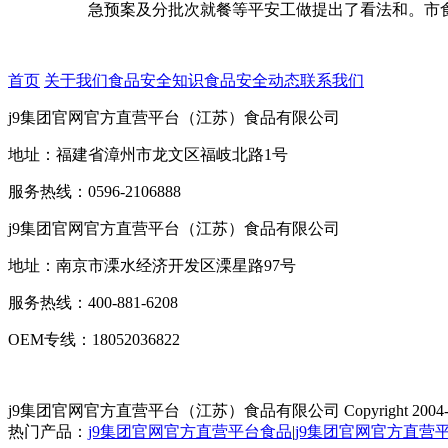
急预案及分批次就餐等平安工做提出了看法和。市
首页
关于我们
食品安全知识
食品安全动态
联系我们
j9集团官网官方直营平台（江苏）食品有限公司
地址：福建省漳州市龙文区福岐北路1号
服务热线：0596-2106888
j9集团官网官方直营平台（江苏）食品有限公司
地址：南京市溧水经济开发区溧星路97号
服务热线：400-881-6208
OEM专线：18052036822
j9集团官网官方直营平台（江苏）食品有限公司
Copyright 2004-
热门产品：
j9集团官网官方直营平台食品
|
j9集团官网官方直营