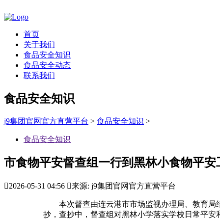
首页
关于我们
食品安全知识
食品安全动态
联系我们
食品安全知识
j9集团官网官方直营平台
>
食品安全知识
>
食品安全知识
市食物平安督查组一行到黑林小食物平安

2026-05-31 04:56

来源: j9集团官网官方直营平台
本次督查由连云港市市场监视办理局、教育局结
抄，查抄中，督查组对黑林小学落实学校日常平安